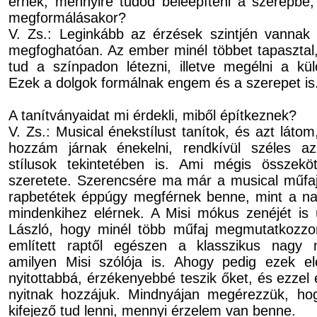
érnek, mennyire tudod beleépíteni a sze­rep­be,
megformálásakor?
V. Zs.: Leginkább az érzések szintjén vannak 
megfoghatóan. Az ember minél többet tapasztal
tud a színpadon létezni, illetve megélni a kül
Ezek a dolgok formálnak engem és a szerepet is
A tanítványaidat mi érdekli, miből építkeznek?
V. Zs.: Musical énekstílust tanítok, és azt láto
hozzám járnak énekelni, rendkívül széles az
stílusok tekintetében is. Ami mégis összek
szeretete. Szerencsére ma már a musical műfaj
rapbetétek éppúgy megférnek benne, mint a nag
mindenkihez elérnek. A Misi mókus zenéjét is 
László, hogy minél több műfaj megmutatkozz
említett raptől egészen a klasszikus nagy mu
amilyen Misi szólója is. Ahogy pedig ezek elé
nyitottabbá, érzékenyebbé teszik őket, és ezzel 
nyitnak hozzájuk. Mindnyájan megérezzük, h
kifejező tud lenni, mennyi érzelem van benne.