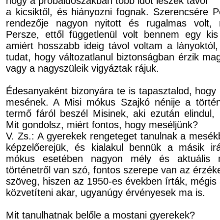
hogy a próbaidőszakban több időt leszek távol
a kicsiktől, és hiányozni fog­nak. Szerencsére P
rendezője nagyon nyitott és rugalmas volt, 
Persze, ettől függetlenül volt ben­nem egy kis 
amiért hosszabb ideig távol voltam a lányoktól
tudat, hogy változatlanul biztonságban érzik ma
vagy a nagyszüleik vigyáztak rájuk.
Édesanyaként bizonyára te is tapasztalod, hogy
mesének. A Misi mókus Szajkó nénije a történ
termő fáról beszél Misinek, aki ezután elindul,
Mit gondolsz, miért fontos, hogy meséljünk?
V. Zs.: A gyerekek rengeteget tanulnak a mesékbő
képzelőerejük, és kialakul bennük a másik irá
mókus esetében nagyon mély és aktuális m
történetről van szó, fontos szerepe van az érzé
szöveg, hiszen az 1950-es években írták, mégis 
közvetíteni akar, ugyanúgy érvényesek ma is.
Mit tanulhatnak belőle a mostani gyerekek?