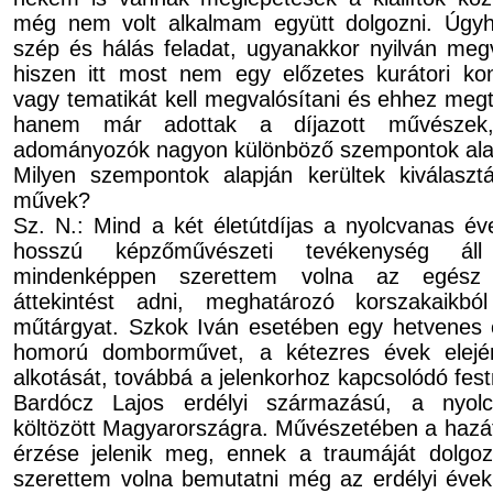
még nem volt alkalmam együtt dolgozni. Úgy
szép és hálás feladat, ugyanakkor nyilván meg
hiszen itt most nem egy előzetes kurátori kon
vagy tematikát kell megvalósítani és ehhez megt
hanem már adottak a díjazott művészek,
adományozók nagyon különböző szempontok alapj
Milyen szempontok alapján kerültek kiválasz
művek?
Sz. N.: Mind a két életútdíjas a nyolcvanas év
hosszú képzőművészeti tevékenység áll
mindenképpen szerettem volna az egész é
áttekintést adni, meghatározó korszakaikbó
műtárgyat. Szkok Iván esetében egy hetvenes év
homorú domborművet, a kétezres évek elejé
alkotását, továbbá a jelenkorhoz kapcsolódó fes
Bardócz Lajos erdélyi származású, a nyol
költözött Magyarországra. Művészetében a hazát
érzése jelenik meg, ennek a traumáját dolgoz
szerettem volna bemutatni még az erdélyi évek