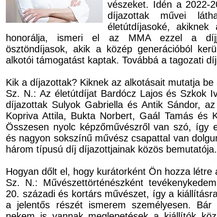
vé­szeket. Idén a 2022-
díjazottak művei láth
életútdíjasoké, akiknek
honorálja, ismeri el az MMA ezzel a díjj
ösztöndíjasok, akik a közép generációból kerü
alkotói támogatást kaptak. Továbbá a tagozati díj
Kik a díjazottak? Kiknek az alkotásait mutatja be 
Sz. N.: Az életútdíjat Bardócz Lajos és Szkok I
díjazottak Sulyok Gabriella és Antik Sándor, az
Kopriva Attila, Bukta Norbert, Gaál Tamás és K
Összesen nyolc képzőművészről van szó, így 
és nagyon sokszínű művész csapattal van dolgunk
három típusú díj díjazottjainak közös bemutatója.
Hogyan dőlt el, hogy kurátorként Ön hozza létre a
Sz. N.: Művészettörténészként tevékenykedem
20. századi és kortárs művészet, így a kiállításr
a jelentős részét ismerem személyesen. Bár 
nekem is vannak meglepetések a kiállítók közü