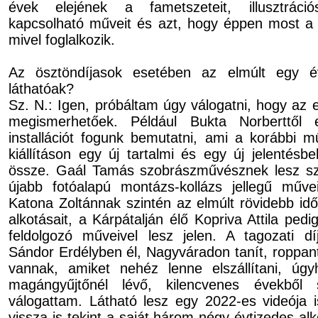
évek elejének a fametszeteit, illusztráci
kapcsolható műveit és azt, hogy éppen most a
mivel foglalkozik.
Az ösztöndíjasok esetében az elmúlt egy év
láthatóak?
Sz. N.: Igen, próbáltam úgy válogatni, hogy az 
megismerhetőek. Például Bukta Norberttől
installációt fogunk bemutatni, ami a korábbi m
kiállításon egy új tartalmi és egy új jelentésb
össze. Gaál Tamás szobrászművésznek lesz szo
újabb fotóalapú montázs-kollázs jellegű művei
Katona Zoltánnak szintén az elmúlt rövidebb id
alkotásait, a Kárpátalján élő Kopriva Attila ped
feldolgozó műveivel lesz jelen. A tagozati dí
Sándor Erdélyben él, Nagyváradon tanít, roppant
vannak, amiket nehéz lenne elszállítani, úg
magángyűjtőnél lévő, kilencvenes évekből
válogattam. Látható lesz egy 2022-es videója i
vissza is tekint a saját három-négy évtizedes al