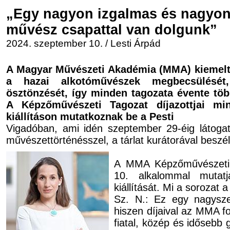
„Egy nagyon izgalmas és nagyon
művész csapattal van dolgunk”
2024. szeptember 10. / Lesti Árpád
A Magyar Művészeti Akadémia (MMA) kiemelt 
a hazai alkotóművészek megbecsülését
ösztönzését, így minden tagozata évente tö
A Képzőművészeti Tagozat díjazottjai m
kiállításon mutatkoznak be a Pesti
Vigadóban, ami idén szeptember 29-éig látoga
művészettörténésszel, a tárlat kurá­torával beszé
A MMA Képzőművészeti
10. alkalommal mutatja
kiállítását. Mi a sorozat 
Sz. N.: Ez egy nagysz
hiszen díjaival az MMA 
fiatal, közép és idősebb